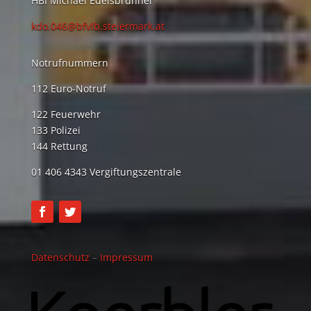
HBI Michael Edelsbrunner
kdo.046@bfvlb.steiermark.at
Notrufnummern
112 Euro-Notruf
122 Feuerwehr
133 Polizei
144 Rettung
01 406 4343 Vergiftungszentrale
Datenschutz
–
Impressum